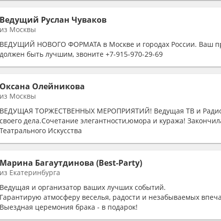
Ведущий Руслан Чуваков
из Москвы
ВЕДУЩИЙ НОВОГО ФОРМАТА в Москве и городах России. Ваш п
должен быть лучшим, звоните +7-915-970-29-69
Оксана Олейникова
из Москвы
ВЕДУЩАЯ ТОРЖЕСТВЕННЫХ МЕРОПРИЯТИЙ! Ведущая ТВ и Радио
своего дела.Cочетание элегантности,юмора и куража! Закончи
Театрального Искусства
Высшие курсы в Останкино
Марина Багаутдинова (Best-Party)
из Екатеринбурга
Ведущая и организатор ваших лучших событий.
Гарантирую атмосферу веселья, радости и незабываемых впеч
Выездная церемония брака - в подарок!
Помогу с организацией праздника.