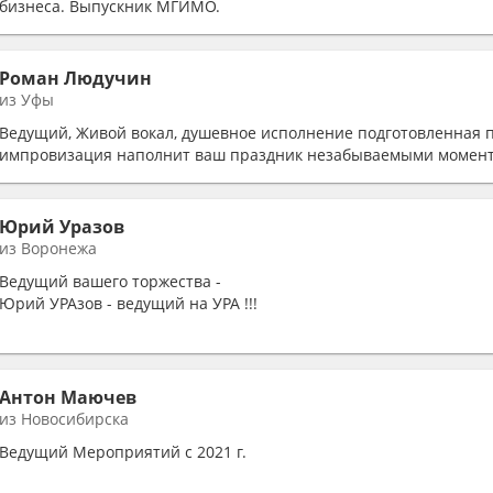
бизнеса. Выпускник МГИМО.
Роман Людучин
из Уфы
Ведущий, Живой вокал, душевное исполнение подготовленная 
импровизация наполнит ваш праздник незабываемыми момен
Юрий Уразов
из Воронежа
Ведущий вашего торжества -
Юрий УРАзов - ведущий на УРА !!!
Выездная регистрация брака ,
Свадебный банкет,
Антон Маючев
из Новосибирска
Корпоратив ,
Ведущий Мероприятий с 2021 г.
Выпускной, Юбилей, или любые другие праздники