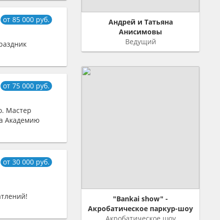
от 85 000 руб.
Андрей и Татьяна
Анисимовы
Ведущий
раздник
от 75 000 руб.
. Мастер
ла Академию
от 30 000 руб.
атлений!
"Bankai show" -
Акробатическое паркур-шоу
Акробатическое шоу