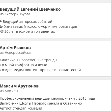
Ведущий Евгений Шевченко
из Екатеринбурга
🎙 Ведущий авторских событий
💫 Узнаваемый голос, юмор и импровизация
🎧 20 лет в эфире и топ ивентах
⭐️ Работал со звездами и первыми лицами
🔥 Сделаю ваш праздник легендой
Артём Рыжков
из Новороссийска
Классика + Современные тренды
Со мной комфортно и легко
Создаю медиа контент про Вас и Ваших гостей
Сплочу Ваш коллектив и заряжу на успех
Свадебная церемония в подарок
Максим Арутюнов
из Москвы
Профессиональный ведущий мероприятий с 2015 года
Выпускник Школы Первого канала в Останкино
Артист стендап комедии