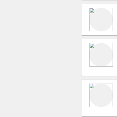
Поэты и поэзия (лирика)
Хореографы
Топ модели
Фотомодели
Автомобили, Лимузины
Студии звукозаписи
Театральные костюмы