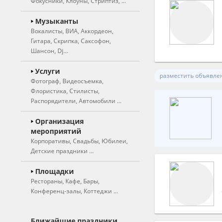
Фокусники, Клоуны, Стриптиз, ...
Ведущие
Музыканты
Вокалисты, ВИА, Аккордеон,
Свадебные ведущие
Гитара, Скрипка, Саксофон,
Тамада
Шансон, Dj...
Юмористы
Вокалисты
Услуги
разместить объявле
Фотограф, Видеосъемка,
Вокалистки
Актеры театра
Флористика, Стилисты,
Вокальные группы,
Артисты цирка
Распорядители, Автомобили ...
дуэты
Двойники, Пародисты
Фотограф, фотосъемка
Организация
Музыкальные группы,
Иллюзионисты,
мероприятий
ВИА
Видеосъемка
фокусники
Корпоративы, Свадьбы, Юбилеи,
Инструментальные
Художники, шаржисты
Детские праздники ...
Оригинальный жанр
коллективы, оркестры
Фотокабинка, фотобудка
Клоуны
Частные мероприятия
Площадки
Аккордеон
Рестораны, Кафе, Бары,
Живые статуи
Корпоративные
Флористика
Конференц-залы, Коттеджи ...
Арфа
мероприятия
(оформление цветами)
Ростовые куклы
Гитаристы
Детские праздники
Художественное
Рестораны
Дед мороз и снегурочка
оформление зала
Ближайшие праздники