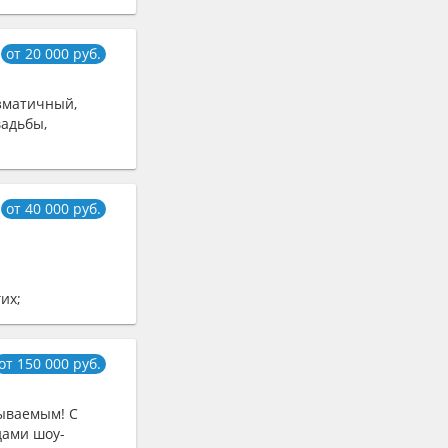
лом
от 20 000 руб.
зматичный,
вадьбы,
от 40 000 руб.
их;
ости падали от
от 150 000 руб.
ываемым! С
дами шоу-