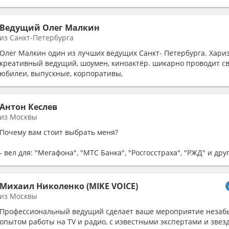
Веду в легком ненавязчивом стиле, с уместным юмором и смыс
Ведущий Олег Малкин
из Санкт-Петербурга
Олег Малкин один из лучших ведущих Санкт- Петербурга. Хари
креативный ведущий, шоумен, киноактёр. шикарно проводит с
юбилеи, выпускные, корпоративы,
Антон Кеслев
из Москвы
Почему вам стоит выбрать меня?
- вел для: "Мегафона", "МТС Банка", "Росгосстраха", "РЖД" и друг
- 2 года выступлений в stand up и умением сделать так, чтобы г
смеха)
Михаил Николенко (MIKE VOICE)
из Москвы
Профессиональный ведущий сделает ваше мероприятие незаб
опытом работы на TV и радио, с известными экспертами и звез